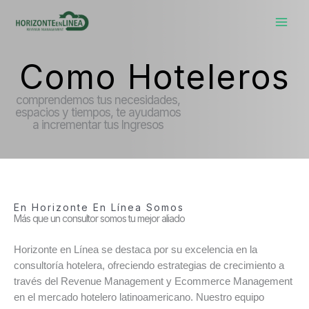
Skip
to
content
Como Hoteleros
comprendemos tus necesidades,
espacios y tiempos, te ayudamos
a incrementar tus Ingresos
En Horizonte En Línea Somos
Más que un consultor somos tu mejor aliado
Horizonte en Línea se destaca por su excelencia en la
consultoría hotelera, ofreciendo estrategias de crecimiento a
través del Revenue Management y Ecommerce Management
en el mercado hotelero latinoamericano. Nuestro equipo